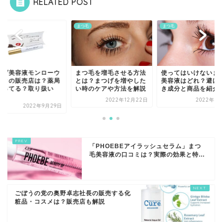
RELATED POST
毛
まつ毛
まつ毛
つげ美容液モンローウ
まつ毛を増毛させる方法
使ってはいけないま
ンクの販売店は？薬局
とは？まつげを増やした
美容液はどれ？避け
売ってる？取り扱い
い時のケアや方法を解説
き成分と商品を紹介
.
2022年12月22日
2022年9
2022年9月29日
「PHOEBEアイラッシュセラム」まつ
毛美容液の口コミは？実際の効果と特...
ごぼうの党の奥野卓志社長の販売する化
粧品・コスメは？販売店も解説