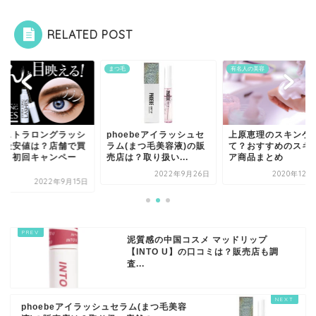
RELATED POST
毛
まつ毛
有名人の美容
クストラロングラッシ
phoebeアイラッシュセ
上原恵理のスキンケ
の最安値は？店舗で買
ラム(まつ毛美容液)の販
て？おすすめのスキ
る？初回キャンペー
売店は？取り扱い...
ア商品まとめ
.
2022年9月26日
2020年12月
2022年9月15日
泥質感の中国コスメ マッドリップ
【INTO U】の口コミは？販売店も調
査...
phoebeアイラッシュセラム(まつ毛美容