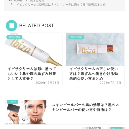
HOME
黒ずみ対策
イビサクリームの販売店は？ドンキホーテに売ってる？販売店まとめ
RELATED POST
黒ずみ対策
黒ずみ対策
イビサクリームは顔に塗って
イビサクリームの正しい使い
もいい？鼻や顔の黒ずみ対策
方は？黒ずみへ働きかける効
として大丈夫？
果的な使い方まとめ
2020年12月26日
2021年7月15日
スキンピールバーの黒の効果は？黒のス
キンピールバーの使い方や特徴は？