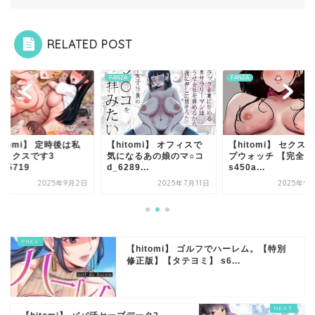
RELATED POST
ZA
FANZA
FANZA
itomi】 定時後は私
【hitomi】 オフィスで
【hitomi】 セクス
セックスです3
気になるあの娘のマ○コ
プウォッチ 【完全版
585719
d_6289...
s450a...
2025年9月2日
2025年7月11日
2025年9
【hitomi】 ゴルフでハーレム。【特別
修正版】【タテヨミ】 s6...