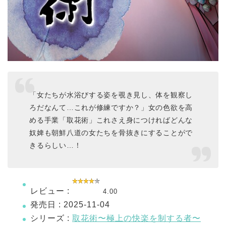
「女たちが水浴びする姿を覗き見し、体を観察し
ろだなんて…これが修練ですか？」女の色欲を高
める手業「取花術」これさえ身につければどんな
奴婢も朝鮮八道の女たちを骨抜きにすることがで
きるらしい…！
レビュー :
4.00
発売日 : 2025-11-04
シリーズ :
取花術〜極上の快楽を制する者〜