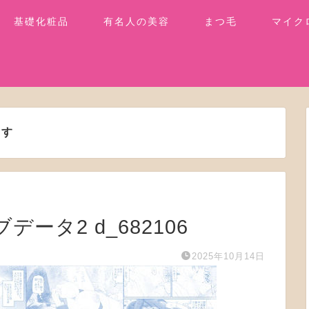
基礎化粧品
有名人の美容
まつ毛
マイク
ます
データ2 d_682106
2025年10月14日