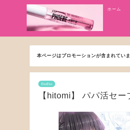
ホーム
本ページはプロモーションが含まれてい
EsuEsu
【hitomi】 パパ活セーブ