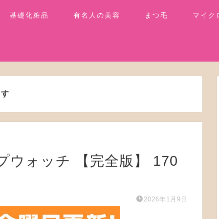
基礎化粧品
有名人の美容
まつ毛
マイク
ます
ップウォッチ 【完全版】 170
2026年1月9日