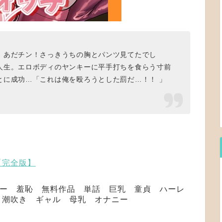
、あだチン！さっきうちの胸とパンツ見てたでし
人生。エロボディのヤンキーに平手打ちを食らう寸前
とに成功…「これは俺を殴ろうとした罰だ…！！ 」
【完全版】
タジー 羞恥 無料作品 単話 巨乳 童貞 ハーレ
女 潮吹き ギャル 母乳 オナニー