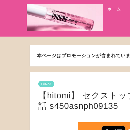
ホーム
本ページはプロモーションが含まれてい
FANZA
【hitomi】 セクスト
話 s450asnph09135