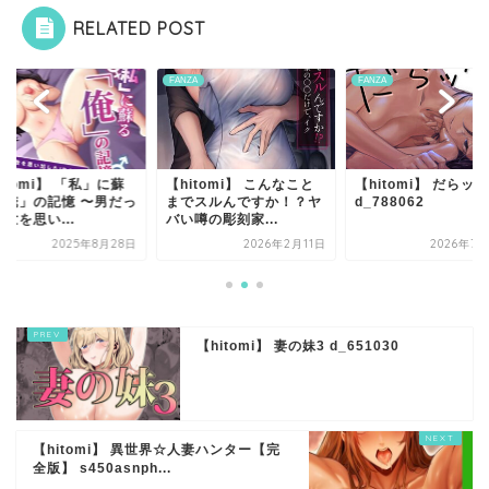
RELATED POST
ZA
FANZA
FANZA
itomi】 「私」に蘇
【hitomi】 こんなこと
【hitomi】 だらッ
「俺」の記憶 〜男だっ
までスルんですか！？ヤ
d_788062
世を思い...
バい噂の彫刻家...
2025年8月28日
2026年2月11日
2026年7月
【hitomi】 妻の妹3 d_651030
【hitomi】 異世界☆人妻ハンター【完
全版】 s450asnph...