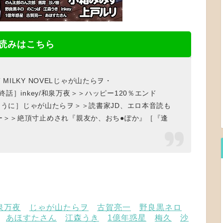
読みはこちら
 MILKY NOVELじゃが山たらヲ・
 最終話］inkey/和泉万夜＞＞ハッピー120％エンド
［物語のように］じゃが山たらヲ＞＞読書家JD、エロ本音読も
ー＞＞絶頂寸止めされ『親友か、おち●ぽか』［『逢
泉万夜
じゃが山たらヲ
古賀亮一
野良黒ネロ
あほすたさん
江森うき
1億年惑星
梅久
沙