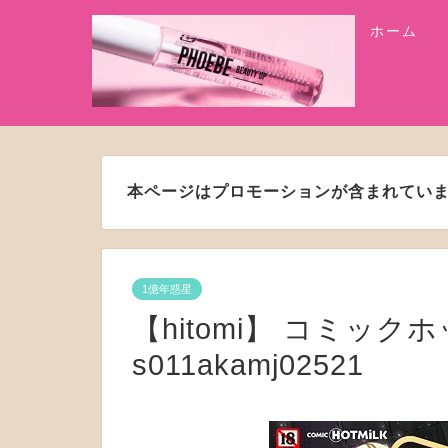
ホーム
本ページはプロモーションが含まれてい
1億年惑星
【hitomi】 コミック
s011akamj02521