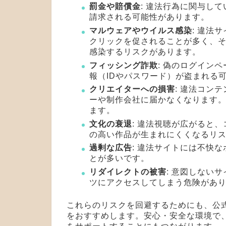
罰金や賠償金
: 違法行為に関与し
請求される可能性があります。
マルウェアやウイルス感染
: 違法
クリックを促されることが多く、そ
感染するリスクがあります。
フィッシング詐欺
: 偽のログイン
報（IDやパスワード）が盗まれる
クリエイターへの損害
: 違法コン
ーや制作会社に届かなくなります
ます。
文化の衰退
: 違法視聴が広がると
の高い作品が生まれにくくなるリ
過剰な広告
: 違法サイトには不快
とが多いです。
リダイレクトの被害
: 意図しない
ツにアクセスしてしまう危険があ
これらのリスクを回避するためにも、公
をおすすめします。安心・安全な環境で