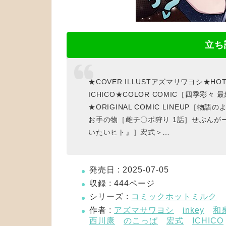
立ち
★COVER ILLUSTアズマサワヨシ★HOT
ICHICO★COLOR COMIC［四季彩々
★ORIGINAL COMIC LINEUP
お手の物［雌チ〇ポ狩り 1話］せぶんが
いたいヒト』］宏式＞…
発売日 : 2025-07-05
収録 : 444ページ
シリーズ :
コミックホットミルク
作者 :
アズマサワヨシ
inkey
和
西川康
のこっぱ
宏式
ICHICO