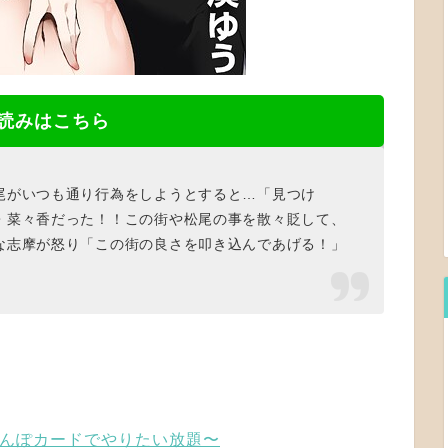
読みはこちら
尾がいつも通り行為をしようとすると…「見つけ
・菜々香だった！！この街や松尾の事を散々貶して、
な志摩が怒り「この街の良さを叩き込んであげる！」
んぽカードでやりたい放題〜