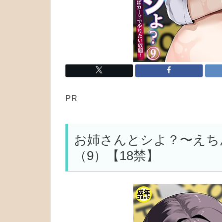
PR
お姉さんとシよ？〜えち
（9）【18禁】