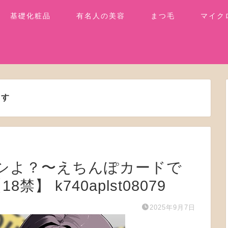
基礎化粧品
有名人の美容
まつ毛
マイク
ます
んとシよ？〜えちんぽカードで
】 k740aplst08079
2025年9月7日