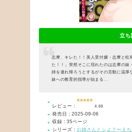
立ち
志摩、キレた！！美人受付嬢・志摩と松
た！！」突然そこに現れたのは志摩の妹
姉を連れ帰ろうとするがその言動に温厚
妹への教育的指導が始まる…
レビュー :
4.88
発売日 : 2025-09-06
収録 : 35ページ
シリーズ :
お姉さんとシよ？〜えち