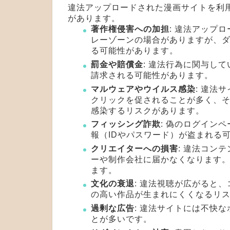
違法アップロードされた漫画サイトを利
があります。
著作権侵害への加担
: 違法アップ
レーゾーンの場合がありますが、
る可能性があります。
罰金や賠償金
: 違法行為に関与し
請求される可能性があります。
マルウェアやウイルス感染
: 違法
クリックを促されることが多く、そ
感染するリスクがあります。
フィッシング詐欺
: 偽のログイン
報（IDやパスワード）が盗まれる
クリエイターへの損害
: 違法コン
ーや制作会社に届かなくなります
ます。
文化の衰退
: 違法視聴が広がると
の高い作品が生まれにくくなるリ
過剰な広告
: 違法サイトには不快
とが多いです。