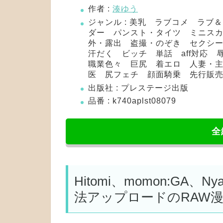
作者 :
湊ゆう
ジャンル : 美乳 ラブコメ ラブ
ダー パンスト・タイツ ミニス
外・露出 盗撮・のぞき セクシ
汗だく ビッチ 単話 aff対応
職業色々 巨尻 着エロ 人妻・
医 尻フェチ 顔面騎乗 先行販
出版社 : プレステージ出版
品番 : k740aplst08079
全
Hitomi、momon:GA、
法アップロードのRAW