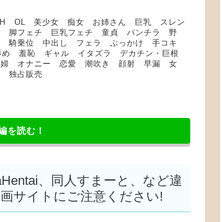
＆H OL 美少女 痴女 お姉さん 巨乳 スレン
カ 脚フェチ 巨乳フェチ 童貞 パンチラ 野
ー 騎乗位 中出し フェラ ぶっかけ 手コキ
 辱め 羞恥 ギャル イタズラ デカチン・巨根
主婦 オナニー 恋愛 潮吹き 顔射 早漏 女
売 独占販売
編を読む！
NyaHentai、同人すまーと、など違
漫画サイトにご注意ください!