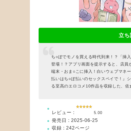
立ち
ち○ぽでモノを買える時代到来！？「挿
登場！？アプリ画面を提示すると、店員
端末・おま○こに挿入！白いウェブマネー
払いはち○ぽ払いのセックスペイで！』
る至高のエロコメ10作品を収録した、佐倉
レビュー :
5.00
発売日 : 2025-06-25
収録 : 242ページ