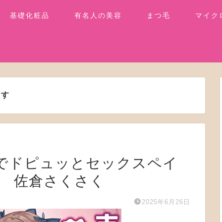
基礎化粧品
有名人の美容
まつ毛
マイク
ます
は中でドピュッとセックスペイ
】 佐倉さくさく
2025年6月26日