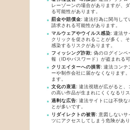
レーゾーンの場合がありますが、
る可能性があります。
罰金や賠償金
: 違法行為に関与し
請求される可能性があります。
マルウェアやウイルス感染
: 違法
クリックを促されることが多く、そ
感染するリスクがあります。
フィッシング詐欺
: 偽のログイン
報（IDやパスワード）が盗まれる
クリエイターへの損害
: 違法コン
ーや制作会社に届かなくなります
ます。
文化の衰退
: 違法視聴が広がると
の高い作品が生まれにくくなるリ
過剰な広告
: 違法サイトには不快
とが多いです。
リダイレクトの被害
: 意図しない
ツにアクセスしてしまう危険があ