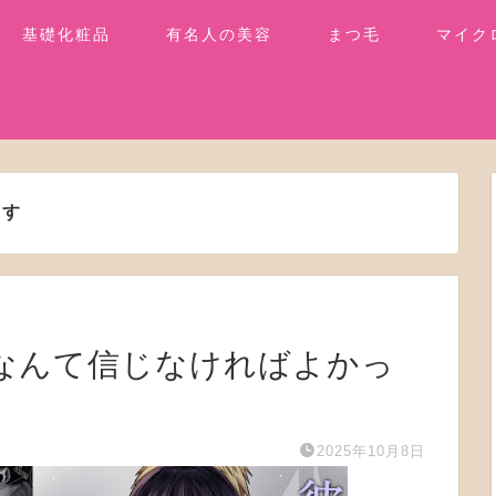
基礎化粧品
有名人の美容
まつ毛
マイク
ます
親友なんて信じなければよかっ
2025年10月8日