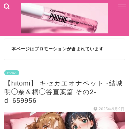
本ページはプロモーションが含まれています
FANZA
【hitomi】 キセカエオナペット -結城
明◯奈＆桐◯谷直葉篇 その2-
d_659956
2025年9月9日