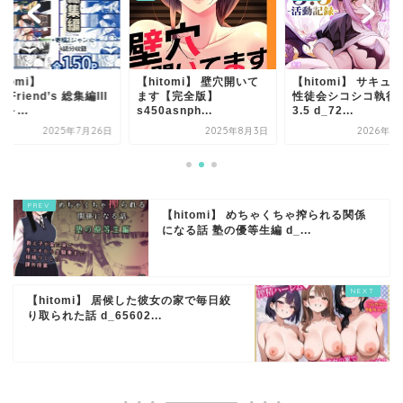
itomi】
【hitomi】 壁穴開いて
【hitomi】 サキュ
RLFriend’s 総集編III
ます【完全版】
性徒会シコシコ執行
O＋...
s450asnph...
3.5 d_72...
2025年7月26日
2025年8月3日
2026年1
【hitomi】 めちゃくちゃ搾られる関係
になる話 塾の優等生編 d_...
【hitomi】 居候した彼女の家で毎日絞
り取られた話 d_65602...