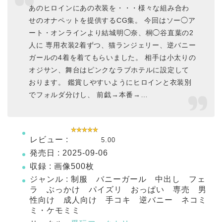
あのヒロインにあの衣装を・・・様々な組み合わ
せのオナペットを提供するCG集。 今回はソー◯ア
ート・オンラインより結城明◯奈、桐◯谷直葉の2
人に 専用衣装2着ずつ、猫ランジェリー、逆バニー
ガールの4着を着てもらいました。 相手は小太りの
オジサン、舞台はピンクなラブホテルに設定して
おります。 鑑賞しやすいようにヒロインと衣装別
でフォルダ分けし、 前戯→本番→…
レビュー :
5.00
発売日 : 2025-09-06
収録 : 画像500枚
ジャンル : 制服 バニーガール 中出し フェ
ラ ぶっかけ パイズリ おっぱい 専売 男
性向け 成人向け 手コキ 逆バニー ネコミ
ミ・ケモミミ