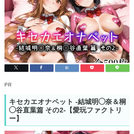
PR
キセカエオナペット -結城明◯奈＆桐
◯谷直葉篇 その2-【愛玩ファクトリ
ー】