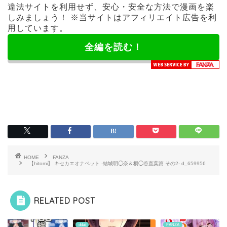
違法サイトを利用せず、安心・安全な方法で漫画を楽
しみましょう！ ※当サイトはアフィリエイト広告を利
用しています。
全編を読む！
HOME
FANZA
【hitomi】 キセカエオナペット -結城明◯奈＆桐◯谷直葉篇 その2- d_659956
RELATED POST
ZA
ddat
FANZA