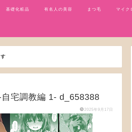
基礎化粧品
有名人の美容
まつ毛
マイク
ます
-自宅調教編 1- d_658388
2025年9月17日