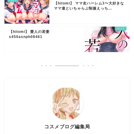
【hitomi】 ママ友ハーレム3〜大好きな
ママ達といちゃらぶ制服えっち...
【hitomi】 愛人の若妻
s450asnph08461
コスメブログ編集局