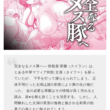
完全なるメス豚へ― 情報屋:翠蘭（スイラン）は、
とある中華マフィア幹部:太湖（タイフー）を探っ
ていたが、 下手を打って捕らえられてしまう。 正
体不明だった太湖は謎の刺青により豚の化け物だ
った。 金の必要な翠蘭はその情報が高く売れると
踏み、凌●を耐え抜くことを決意する。 しかし、人
間離れした太湖の異形の逸物と施される刺青の効
果で心身ともに蝕まれてしまう。 …