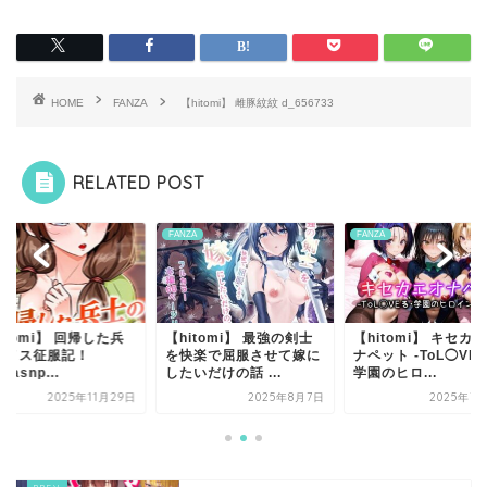
HOME
FANZA
【hitomi】 雌豚紋紋 d_656733
RELATED POST
ZA
FANZA
FANZA
itomi】 回帰した兵
【hitomi】 最強の剣士
【hitomi】 キセカ
のメス征服記！
を快楽で屈服させて嫁に
ナペット -ToL◯VE
0asnp...
したいだけの話 ...
学園のヒロ...
2025年11月29日
2025年8月7日
2025年7