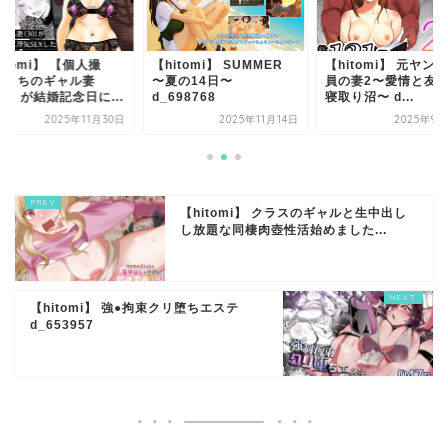
itomi】 【個人撮
【hitomi】 SUMMER
【hitomi】 元ヤン
】うちのギャル妻
〜夏の14日〜
員の妻2〜愛情と友
0）が結婚記念日に...
d_698768
寝取り沼〜 d...
2025年11月30日
2025年11月14日
2025年9月
【hitomi】 クラスのギャルと生中出し
し放題な同棲肉壺性活始めました...
【hitomi】 強●拘束クリ堕ちエステ
d_653957