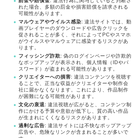
罰金や賠償金
: 違法行為に関与していると判断さ
れた場合、多額の罰金や損害賠償を請求される
可能性があります。
マルウェアやウイルス感染
: 違法サイトでは、動
画プレイヤーのダウンロードや広告クリックを
促されることが多く、それによってPCやスマホ
がウイルスやマルウェアに感染するリスクがあ
ります。
フィッシング詐欺
: 偽のログインページや詐欺的
なポップアップが表示され、個人情報（IDやパ
スワード）が盗まれる可能性があります。
クリエイターへの損害
: 違法コンテンツを視聴す
ることで、正当な収益がクリエイターや制作会
社に届かなくなります。これにより、作品制作
が困難になる可能性があります。
文化の衰退
: 違法視聴が広がると、コンテンツ制
作にかける予算や意欲が低下し、質の高い作品
が生まれにくくなるリスクがあります。
過剰な広告
: 違法サイトには不快なポップアップ
広告や、危険なリンクが含まれることが多いで