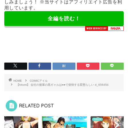
しみましょう！ ※当サイトはアフィリエイト広告を利
用しています。
全編を読む！
HOME
COMICアイル
【hitomi】 会社の後輩の黒ギャルは●●で発情する変態らしい d_656454
RELATED POST
ZA
FANZA
FANZA