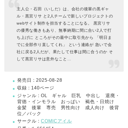
主人公・石田（いしだ）は、会社の後輩の黒ギャ
ル・黒宮リサ と2人チームで新しいプロジェクトの
webサイト制作を担当することになる。 黒宮リサ
の優秀な働きもあり、無事納期に間に合い2人で打
ち上げに ところがその最中に取引先から 「明日ま
でに全部作り直してくれ」 という連絡が 急いで会
社に戻る2人だが、果たして仕事は間に合うのか そ
して黒宮リサは意外なこと…
発売日 : 2025-08-28
収録 : 140ページ
ジャンル : OL ギャル 巨乳 中出し 退廃・
背徳・インモラル おっぱい 褐色・日焼け
金髪 後輩 専売 男性向け 成人向け 後背
位／バック
サークル :
COMICアイル