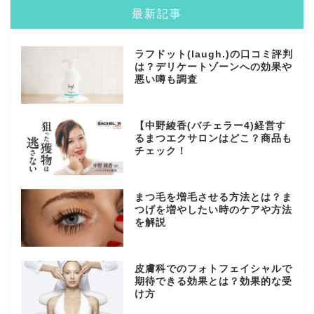
最新記事
ラフドット(laugh.)の口コミ評判
は？デリケートゾーンへの効果や
悪い噂も調査
【中野綾香(バチェラー4)経営す
るまつエクサロンはどこ？商品も
チェック！
まつ毛を増毛させる方法とは？ま
つげを増やしたい時のケアや方法
を解説
皮膚科でのフォトフェイシャルで
期待できる効果とは？効果的な受
け方