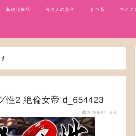
基礎化粧品
有名人の美容
まつ毛
マイク
ます
グ性2 絶倫女帝 d_654423
2025年8月24日