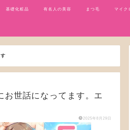
基礎化粧品
有名人の美容
まつ毛
マイク
ます
母娘にお世話になってます。エ
2025年8月29日