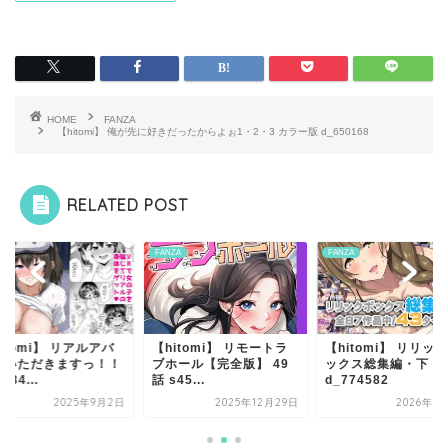
HOME
FANZA
【hitomi】 俺が先に好きだったからよぉ1・2・3 カラー版 d_650168
RELATED POST
ZA
FANZA
FANZA
itomi】 リモートラ
【hitomi】 リリックボ
【hitomi】 リアル
ホール【完全版】 49
ックス総集編・下
ターいただきますっ
45...
d_774582
d_6584...
2025年12月29日
2026年6月14日
2025年9