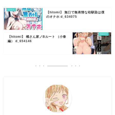
【hitomi】 無口で無表情な幼馴染は僕
のオナホ d_634075
【hitomi】 橘さん家ノBルート （小春
編） d_654146