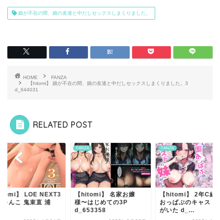
娘が不在の間、娘の友達と中だしセックスしまくりました。
HOME
FANZA
【hitomi】 娘が不在の間、娘の友達と中だしセックスしまくりました。3
d_644031
RELATED POST
ZA
FANZA
FANZA
itomi】 LOE NEXT3
【hitomi】 名家お嬢
【hitomi】 2年C組
にゃんこ 鬼束直 浦
様〜はじめての3P
おっぱぶのキャスト
.
d_653358
がいた d_...