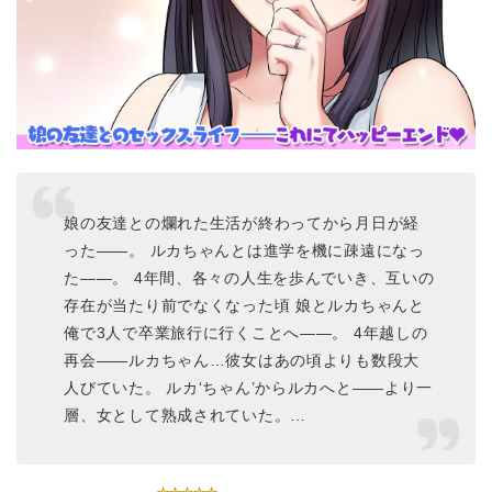
娘の友達との爛れた生活が終わってから月日が経
った――。 ルカちゃんとは進学を機に疎遠になっ
た――。 4年間、各々の人生を歩んでいき、互いの
存在が当たり前でなくなった頃 娘とルカちゃんと
俺で3人で卒業旅行に行くことへ――。 4年越しの
再会――ルカちゃん…彼女はあの頃よりも数段大
人びていた。 ルカ‘ちゃん’からルカへと――より一
層、女として熟成されていた。…