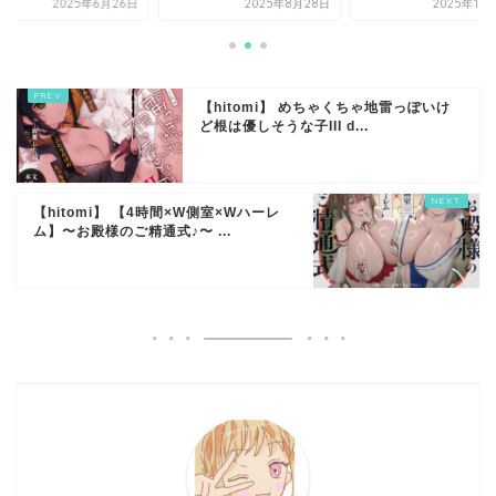
2025年6月26日
2025年8月28日
2025年10
【hitomi】 めちゃくちゃ地雷っぽいけ
ど根は優しそうな子III d...
【hitomi】 【4時間×W側室×Wハーレ
ム】〜お殿様のご精通式♪〜 ...