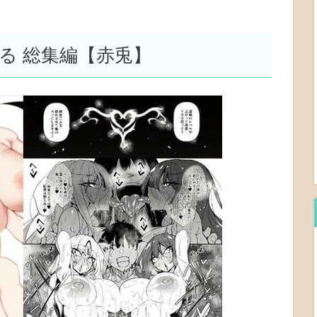
る 総集編【赤兎】