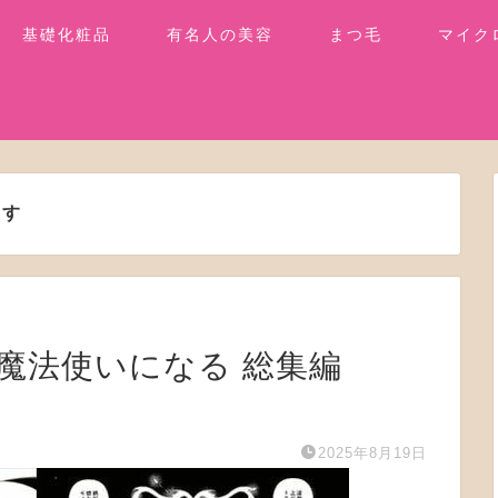
基礎化粧品
有名人の美容
まつ毛
マイク
ます
界で魔法使いになる 総集編
2025年8月19日