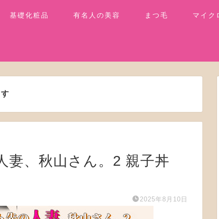
基礎化粧品
有名人の美容
まつ毛
マイク
ます
先の人妻、秋山さん。2 親子丼
2025年8月10日