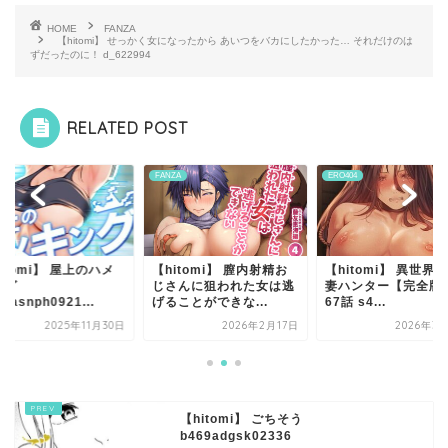
HOME
FANZA
【hitomi】 せっかく女になったから あいつをバカにしたかった… それだけのは
ずだったのに！ d_622994
RELATED POST
ZA
FANZA
ERO404
itomi】 屋上のハメ
【hitomi】 膣内射精お
【hitomi】 異世界
ング
じさんに狙われた女は逃
妻ハンター【完全版
50asnph0921...
げることができな...
67話 s4...
2025年11月30日
2026年2月17日
2026年3
【hitomi】 ごちそう
b469adgsk02336