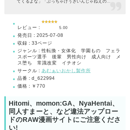
てくるよな」「ぶっちゃけうざいんじゃねえの…
レビュー :
5.00
発売日 : 2025-07-08
収録 : 33ページ
ジャンル : 性転換・女体化 学園もの フェラ
スポーツ選手 後輩 男性向け 成人向け メ
ス堕ち 常識改変 イチオシ
サークル :
あむぁいおかし製作所
品番 : d_622994
価格 : ￥770
Hitomi、momon:GA、NyaHentai、
同人すまーと、など違法アップロー
ドのRAW漫画サイトにご注意くださ
い!