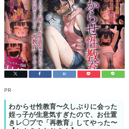
PR
わからせ性教育〜久しぶりに会った
姪っ子が生意気すぎたので、お仕置
きレ◯プで「再教育」してやった〜