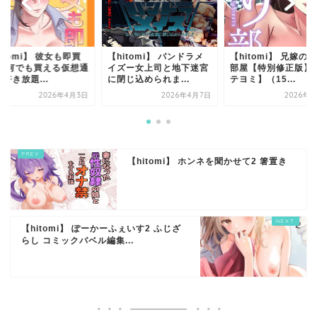
itomi】 彼女も即買
【hitomi】 パンドラメ
【hitomi】 兄嫁の
！ 何でも買える仮想通
イズー女上司と地下迷宮
部屋【特別修正版】
好き放題...
に閉じ込められま...
テヨミ】（15...
2026年4月3日
2026年4月7日
2026年1
【hitomi】 ホンネを聞かせて2 箸置き
【hitomi】 ぽーかーふぇいす2 ふじざ
らし コミックバベル編集...