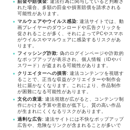
罰金や賠償金
: 違法行為に関与していると判断さ
れた場合、多額の罰金や損害賠償を請求される
可能性があります。
マルウェアやウイルス感染
: 違法サイトでは、動
画プレイヤーのダウンロードや広告クリックを
促されることが多く、それによってPCやスマホ
がウイルスやマルウェアに感染するリスクがあ
ります。
フィッシング詐欺
: 偽のログインページや詐欺的
なポップアップが表示され、個人情報（IDやパ
スワード）が盗まれる可能性があります。
クリエイターへの損害
: 違法コンテンツを視聴す
ることで、正当な収益がクリエイターや制作会
社に届かなくなります。これにより、作品制作
が困難になる可能性があります。
文化の衰退
: 違法視聴が広がると、コンテンツ制
作にかける予算や意欲が低下し、質の高い作品
が生まれにくくなるリスクがあります。
過剰な広告
: 違法サイトには不快なポップアップ
広告や、危険なリンクが含まれることが多いで