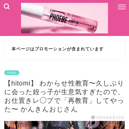
本ページはプロモーションが含まれています
FANZA
【hitomi】 わからせ性教育〜久しぶり
に会った姪っ子が生意気すぎたので、
お仕置きレ◯プで「再教育」してやっ
た〜 かんきんおじさん
2025年6月23日