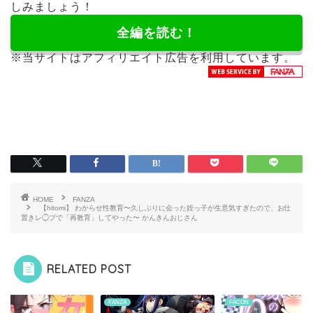
しみましょう！
全編を読む！
※当サイトはアフィリエイト広告を利用しています。
HOME
FANZA
【hitomi】 わからせ性教育〜久しぶりに会った姪っ子が生意気すぎたので、お仕
置きレ◯プで「再教育」してやった〜 かんきんおじさん
RELATED POST
ZA
FANZA
FACON