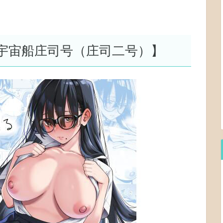
宇宙船庄司号（庄司二号）】