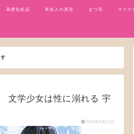
基礎化粧品
有名人の美容
まつ毛
マイク
ます
 文学少女は性に溺れる 宇
）
2025年6月13日