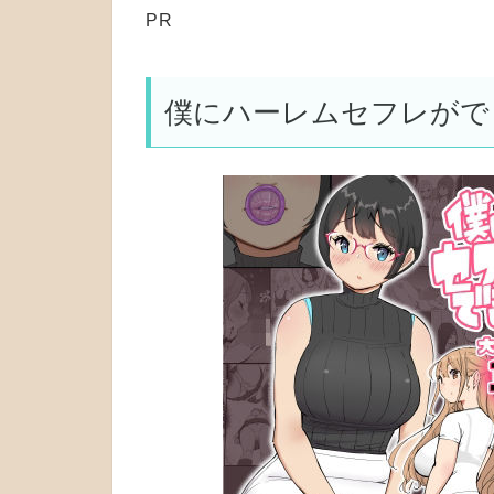
PR
僕にハーレムセフレがで