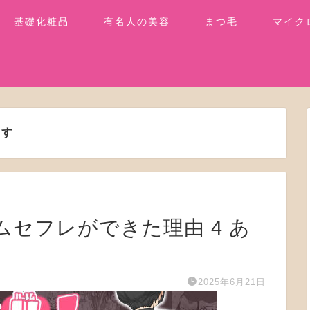
基礎化粧品
有名人の美容
まつ毛
マイク
ます
レムセフレができた理由 4 あ
2025年6月21日