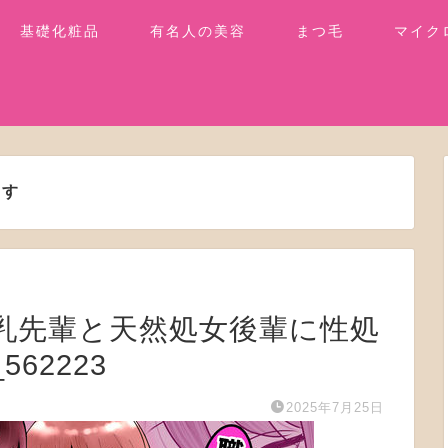
基礎化粧品
有名人の美容
まつ毛
マイク
ます
でか乳先輩と天然処女後輩に性処
62223
2025年7月25日