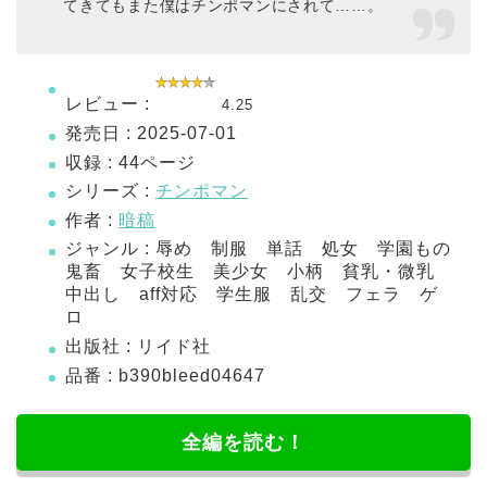
てきてもまた僕はチンポマンにされて……。
レビュー :
4.25
発売日 : 2025-07-01
収録 : 44ページ
シリーズ :
チンポマン
作者 :
暗稿
ジャンル : 辱め 制服 単話 処女 学園もの
鬼畜 女子校生 美少女 小柄 貧乳・微乳
中出し aff対応 学生服 乱交 フェラ ゲ
ロ
出版社 : リイド社
品番 : b390bleed04647
全編を読む！