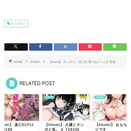
チンポマン
HOME
FANZA
【hitomi】 チンポマン 第三話 愛でぬりつぶす 暗稿
RELATED POST
ZA
FANZA
FANZA
itomi】 逃亡ELF11
【hitomi】 介護とチン
【hitomi】 おもち
659188
ポと私。 d_728346
りです