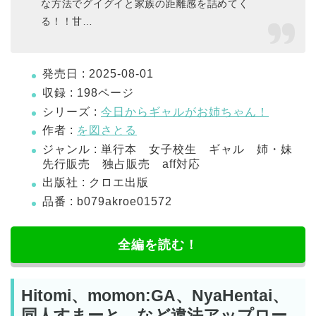
な方法でグイグイと家族の距離感を詰めてく
る！！甘…
発売日 : 2025-08-01
収録 : 198ページ
シリーズ :
今日からギャルがお姉ちゃん！
作者 :
を図さとる
ジャンル : 単行本 女子校生 ギャル 姉・妹
先行販売 独占販売 aff対応
出版社 : クロエ出版
品番 : b079akroe01572
全編を読む！
Hitomi、momon:GA、NyaHentai、
同人すまーと、など違法アップロー