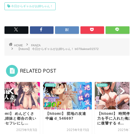
今日からギャルがお姉ちゃん！
HOME
FANZA
【hitomi】 今日からギャルがお姉ちゃん！ b079akroe01572
RELATED POST
ZA
FANZA
FANZA
itomi】 めんどくさ
【hitomi】 団地の友達
【hitomi】 時間停
巨乳姉妹と都合の良い
中編 d_546697
力を手に入れた俺は
をセフレにし...
に復讐する d...
2025年9月3日
2025年9月15日
2025年7月