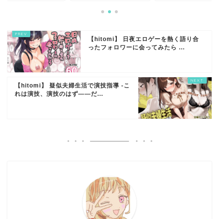
【hitomi】 日夜エロゲーを熱く語り合
ったフォロワーに会ってみたら ...
【hitomi】 疑似夫婦生活で演技指導 -こ
れは演技、演技のはず――だ...