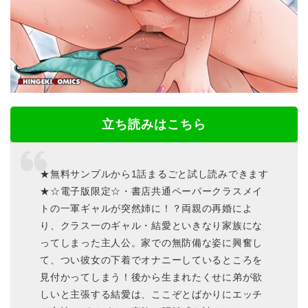
立ち読みはこちら
★無料サンプルから1話まるごと試し読みできます
★☆電子版限定☆・書店共通ペーパークラスメイ
トの一軍ギャルが突然姉に！？両親の再婚によ
り、クラス一のギャル・結愛といきなり家族にな
ってしまった主人公。家での無防備な姿に興奮し
て、つい彼女の下着でオナニーしているところを
見付かってしまう！後から生まれたくせに弟が欲
しいと主張する結愛は、ここぞとばかりにエッチ