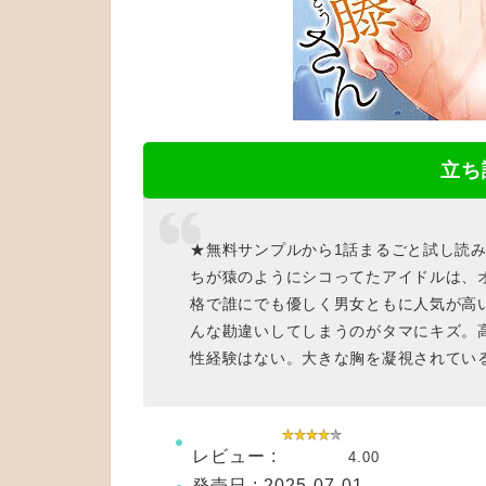
立ち
★無料サンプルから1話まるごと試し読
ちが猿のようにシコってたアイドルは、
格で誰にでも優しく男女ともに人気が高
んな勘違いしてしまうのがタマにキズ。
性経験はない。大きな胸を凝視されてい
レビュー :
4.00
発売日 : 2025-07-01