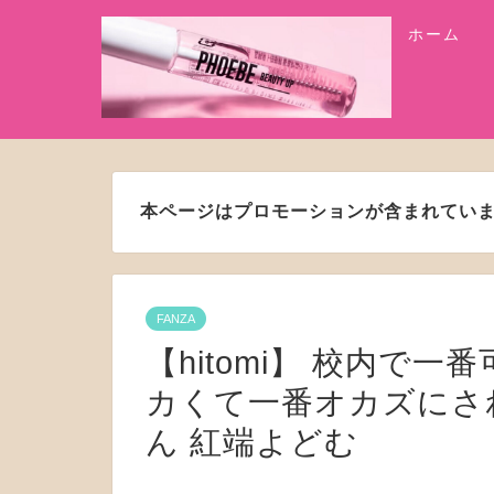
ホーム
本ページはプロモーションが含まれてい
FANZA
【hitomi】 校内で
カくて一番オカズにさ
ん 紅端よどむ