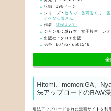
収録 : 196ページ
シリーズ :
校内で一番可愛くて一番
ケベな江藤さん
作者 :
紅端よどむ
ジャンル : 単行本 女子校生 
出版社 : クロエ出版
品番 : b079akroe01546
全
Hitomi、momon:GA、
法アップロードのRAW
違法アップロードされた漫画サイトを利