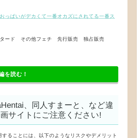
おっぱいがデカくて一番オカズにされてる一番ス
レオタード その他フェチ 先行販売 独占販売
編を読む！
NyaHentai、同人すまーと、など違
漫画サイトにご注意ください!
用することには、以下のようなリスクやデメリット