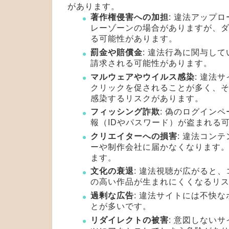
があります。
著作権侵害への加担
: 違法アップ
レーゾーンの場合がありますが、
る可能性があります。
罰金や賠償金
: 違法行為に関与し
請求される可能性があります。
マルウェアやウイルス感染
: 違法
クリックを促されることが多く、そ
感染するリスクがあります。
フィッシング詐欺
: 偽のログイン
報（IDやパスワード）が盗まれる
クリエイターへの損害
: 違法コン
ーや制作会社に届かなくなります
ます。
文化の衰退
: 違法視聴が広がると
の高い作品が生まれにくくなるリ
過剰な広告
: 違法サイトには不快
とが多いです。
リダイレクトの被害
: 意図しない