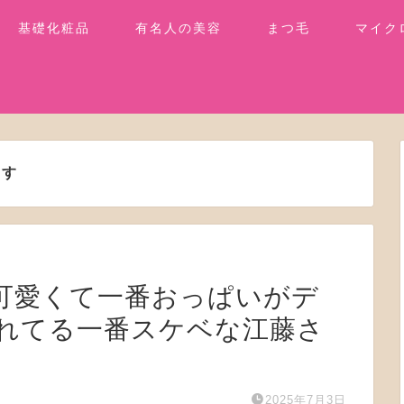
基礎化粧品
有名人の美容
まつ毛
マイク
ます
一番可愛くて一番おっぱいがデ
れてる一番スケベな江藤さ
2025年7月3日