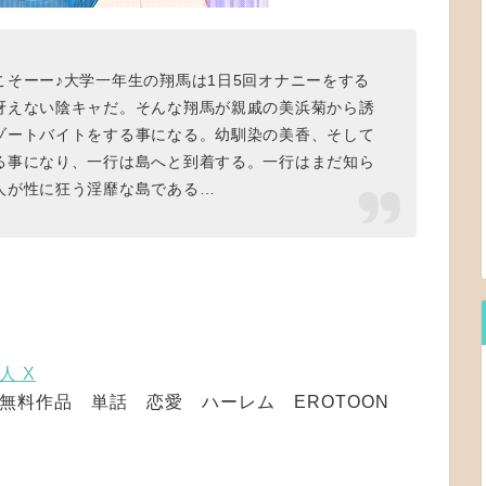
そーー♪大学一年生の翔馬は1日5回オナニーをする
冴えない陰キャだ。そんな翔馬が親戚の美浜菊から誘
ゾートバイトをする事になる。幼馴染の美香、そして
る事になり、一行は島へと到着する。一行はまだ知ら
人が性に狂う淫靡な島である…
人 X
 無料作品 単話 恋愛 ハーレム EROTOON