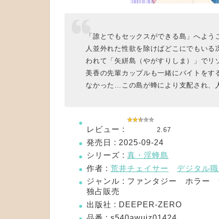
「誰とでもセックスができる島」へようこ
人並外れた性欲を除けばどこにでもいる
われて「矢絣島（やがすりしま）」でリ
美香の先輩カップルも一緒にバイトをす
なかった…この島が蜂により支配され、
レビュー :
2.67
発売日 : 2025-09-24
シリーズ :
真・淫蜂島
作者 :
荒井チェイサー
デジタル職
ジャンル : ファンタジー ホラー
独占販売
出版社 : DEEPER-ZERO
品番 : s540awujz01424