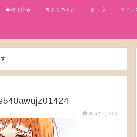
基礎化粧品
有名人の美容
まつ毛
マイク
ます
540awujz01424
2025年9月24日