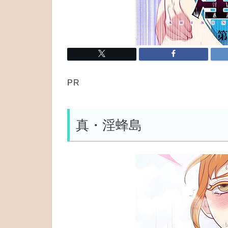
PR
真・淫蜂島