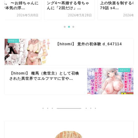
雷系。 〜お姉ちゃんに
ング4〜再婚する母ちゃ
上の快楽を制する者
で本気の浮...
んに「2回だけ」...
79話 s4...
2026年5月8日
2026年5月28日
2026年6
【hitomi】 意外の初体験 d_647114
【hitomi】 種馬（救世主）として召喚
された異世界でエルフママに甘や...