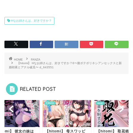
Hなお姉さんは、好きですか？
HOME
FANZA
【hitomi】 Hなお姉さんは、好きですか？6〜腹ボテポリネシアンセックスと新
婚初夜とアナル破瓜〜 d_643551
RELATED POST
ZA
FANZA
ewan
itomi】 彼女の妹は
【hitomi】 母スワッピ
【hitomi】 取花術