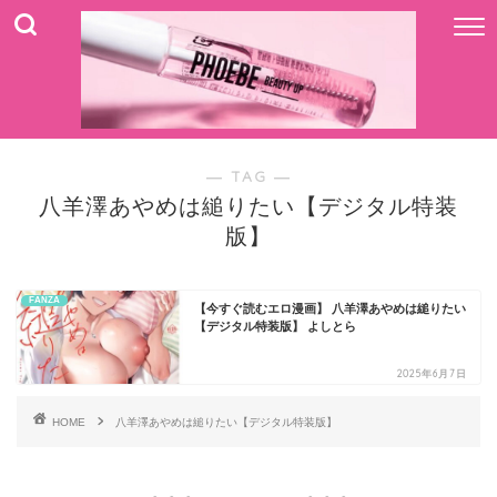
― TAG ―
八羊澤あやめは縋りたい【デジタル特装
版】
FANZA
【今すぐ読むエロ漫画】 八羊澤あやめは縋りたい
【デジタル特装版】 よしとら
2025年6月7日
HOME
八羊澤あやめは縋りたい【デジタル特装版】