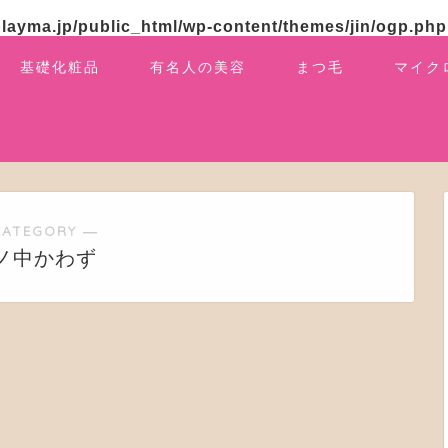
layma.jp/public_html/wp-content/themes/jin/ogp.php
基礎化粧品
有名人の美容
まつ毛
マイク
CATEGORY ―
ノ中かわず