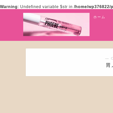
Warning
: Undefined variable $str in
/home/wp376822/p
ホーム
― 
胃