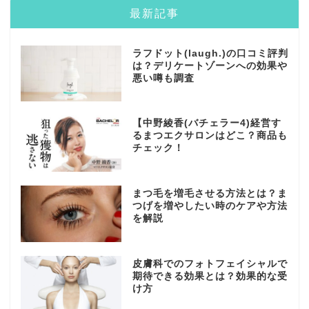
最新記事
ラフドット(laugh.)の口コミ評判
は？デリケートゾーンへの効果や
悪い噂も調査
【中野綾香(バチェラー4)経営す
るまつエクサロンはどこ？商品も
チェック！
まつ毛を増毛させる方法とは？ま
つげを増やしたい時のケアや方法
を解説
皮膚科でのフォトフェイシャルで
期待できる効果とは？効果的な受
け方