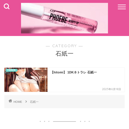
― CATEGORY ―
石紙一
FANZA
【hitomi】 1DKネトラレ 石紙一
2025年6月18日
HOME
石紙一