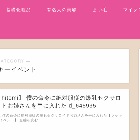
基礎化粧品
有名人の美容
まつ毛
マイク
CATEGORY ―
キーイベント
【hitomi】 僕の命令に絶対服従の爆乳セクサロ
イドお姉さんを手に入れた d_645935
R 僕の命令に絶対服従の爆乳セクサロイドお姉さんを手に入れた【ラッキ
イベント】 全編を読む！ …