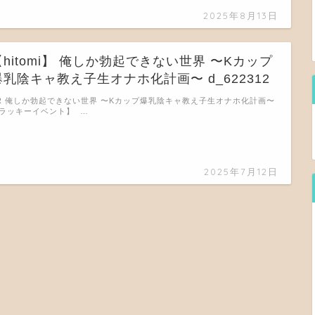
2025年8月13日
【hitomi】 俺しか勃起できない世界 〜Kカップ
爆乳陰キャ教え子生オナホ化計画〜 d_622312
R 俺しか勃起できない世界 〜Kカップ爆乳陰キャ教え子生オナホ化計画〜
ラッキーイベント】 …
2025年7月12日