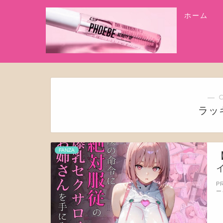
ホーム
― 
ラッ
FANZA
P
ー