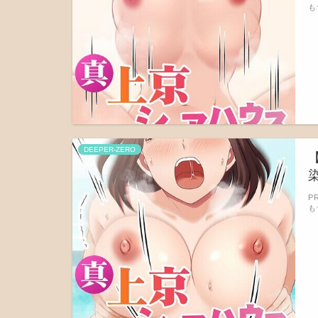
も
DEEPER-ZERO
染
P
も