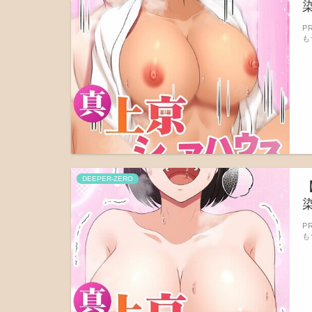
染
P
も
DEEPER-ZERO
染
P
も