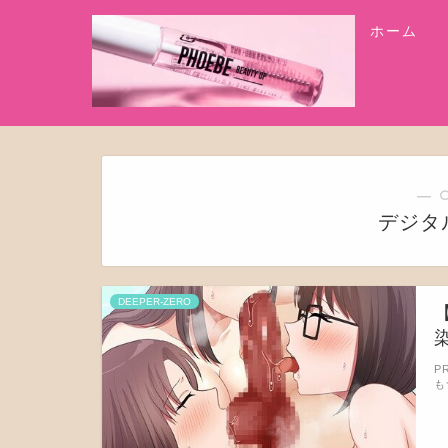
ホーム
― 
デジタル
DEEPER-ZERO
染
P
も