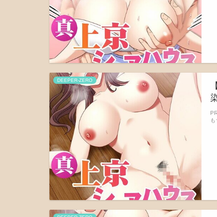
DEEPER-ZERO
染
P
も