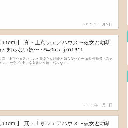
2025年11月9日
【hitomi】 真・上京シェアハウス〜彼女と幼馴
と知らない奴〜 s540awujz01611
R 真・上京シェアハウス〜彼女と幼馴染と知らない奴〜 異常性欲者・鉄男
ついに大学4年生。卒業後の進路に悩みな …
2025年11月2日
【hitomi】 真・上京シェアハウス〜彼女と幼馴