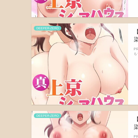
DEEPER-ZERO
染
P
も
DEEPER-ZERO
染
P