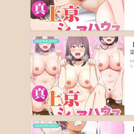
DEEPER-ZERO
染
P
も
DEEPER-ZERO