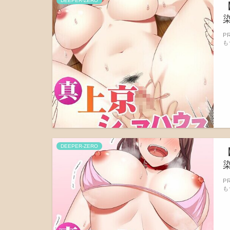
DEEPER-ZERO
染
P
も
DEEPER-ZERO
染
P
も