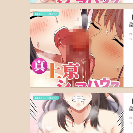
DEEPER-ZERO
染
P
も
DEEPER-ZERO
染
P
も