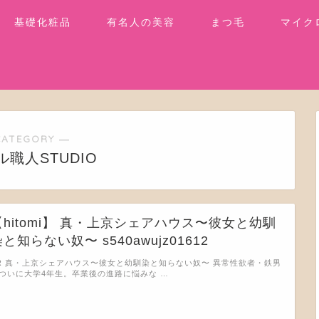
基礎化粧品
有名人の美容
まつ毛
マイク
CATEGORY ―
職人STUDIO
【hitomi】 真・上京シェアハウス〜彼女と幼馴
と知らない奴〜 s540awujz01612
R 真・上京シェアハウス〜彼女と幼馴染と知らない奴〜 異常性欲者・鉄男
ついに大学4年生。卒業後の進路に悩みな …