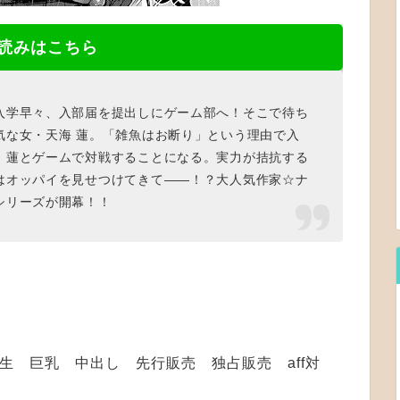
読みはこちら
入学早々、入部届を提出しにゲーム部へ！そこで待ち
気な女・天海 蓮。「雑魚はお断り」という理由で入
、蓮とゲームで対戦することになる。実力が拮抗する
はオッパイを見せつけてきて――！？大人気作家☆ナ
シリーズが開幕！！
校生 巨乳 中出し 先行販売 独占販売 aff対