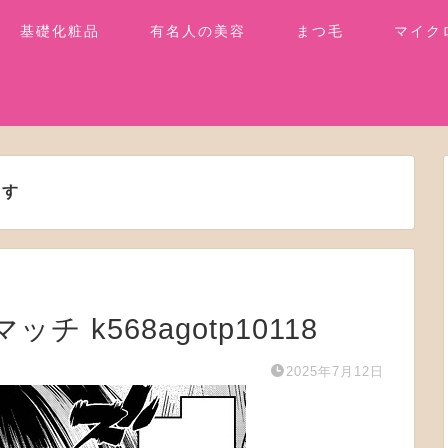
基礎化粧品
有名人の美容
まつ毛
マイク
ます
ッチ k568agotp10118
2025年7月12日