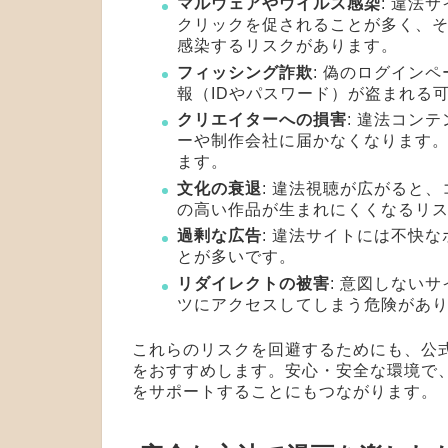
マルウェアやウイルス感染
: 違法
クリックを促されることが多く、そ
感染するリスクがあります。
フィッシング詐欺
: 偽のログイン
報（IDやパスワード）が盗まれる
クリエイターへの損害
: 違法コン
ーや制作会社に届かなくなります
ます。
文化の衰退
: 違法視聴が広がると
の高い作品が生まれにくくなるリ
過剰な広告
: 違法サイトには不快
とが多いです。
リダイレクトの被害
: 意図しない
ツにアクセスしてしまう危険があ
これらのリスクを回避するためにも、公
をおすすめします。安心・安全な環境で
をサポートすることにもつながります。