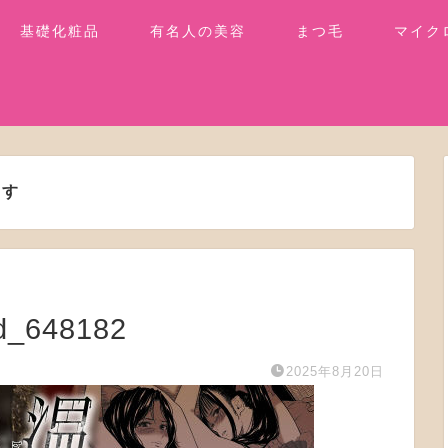
基礎化粧品
有名人の美容
まつ毛
マイク
ます
d_648182
2025年8月20日