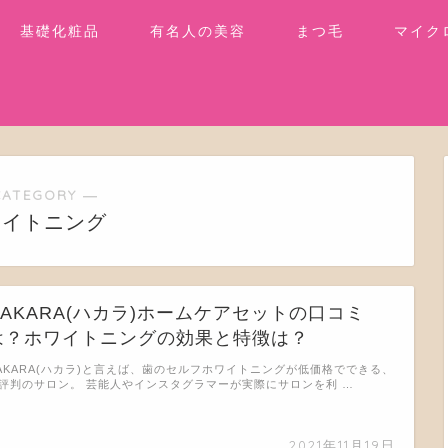
基礎化粧品
有名人の美容
まつ毛
マイク
CATEGORY ―
ワイトニング
HAKARA(ハカラ)ホームケアセットの口コミ
は？ホワイトニングの効果と特徴は？
AKARA(ハカラ)と言えば、歯のセルフホワイトニングが低価格でできる、
評判のサロン。 芸能人やインスタグラマーが実際にサロンを利 …
2021年11月19日