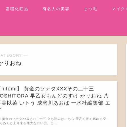
基礎化粧品
有名人の美容
まつ毛
マイク
CATEGORY ―
かりおね
【hitomi】 黄金のソナタXXXその二十三
YOSHITORA 早乙女もんどのすけ かりおね 八
手美以菜 いトう 成瀬川あおば 一水社編集部 エ
グ
R 黄金のソナタXXXその二十三 立ち読みはこちら 天高く蒼く燃ゆる空、
くぬくと上り来る雄大な白い雲。こ …